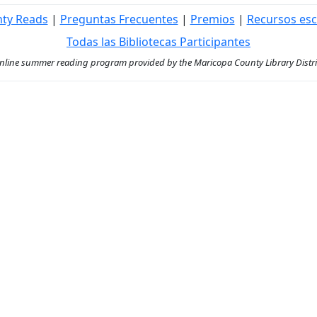
nty Reads
|
Preguntas Frecuentes
|
Premios
|
Recursos esc
Todas las Bibliotecas Participantes
ine summer reading program provided by the Maricopa County Library District 