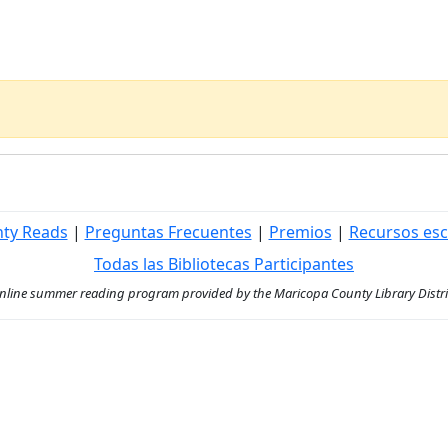
nty Reads
|
Preguntas Frecuentes
|
Premios
|
Recursos esc
Todas las Bibliotecas Participantes
ine summer reading program provided by the Maricopa County Library District 