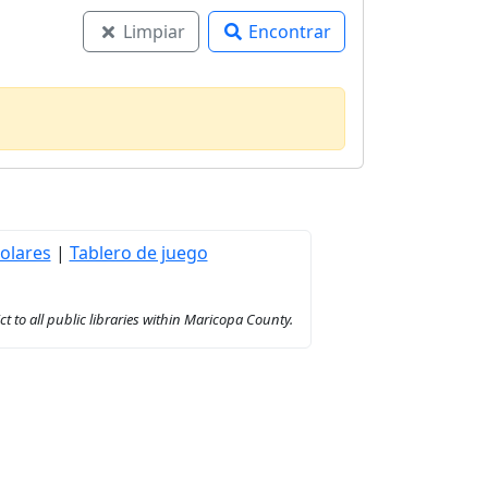
Limpiar
Encontrar
olares
|
Tablero de juego
to all public libraries within Maricopa County.